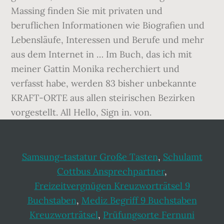
Massing finden Sie mit privaten und
beruflichen Informationen wie Biografien und
Lebensläufe, Interessen und Berufe und mehr
aus dem Internet in … Im Buch, das ich mit
meiner Gattin Monika recherchiert und
verfasst habe, werden 83 bisher unbekannte
KRAFT-ORTE aus allen steirischen Bezirken
vorgestellt. All Hello, Sign in. von.
Samsung-tastatur Große Tasten
,
Schulamt
Cottbus Ansprechpartner
,
Freizeitvergnügen Kreuzworträtsel 9
Buchstaben
,
Mediz Begriff 9 Buchstaben
Kreuzworträtsel
,
Prüfungsorte Fernuni