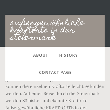
Main
außergewöhnliche
navigation
kraftorte in der
steiermark
ABOUT
HISTORY
Schnelle Lieferung, auch auf Rechnung -
lehmanns.de Anhand von zahlreichen Fotos,
CONTACT PAGE
genauen Beschreibungen und Koordinaten
können die einzelnen Kraftorte leicht gefunden
werden. Auf einer Reise durch die Steiermark
werden 83 bisher unbekannte Kraftorte,
Außergewöhnliche KRAFT-ORTE in der