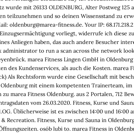
z wurde mit 26133 OLDENBURG, Alter Postweg 125 an
n teilzunehmen und so deinen Wissensstand zu erweit
il: oldenburg@marea-fitness.de. Your IP: 68.171.218.
Einzugsermächtigung vorliegt, widerrufe ich diese zu
ines Anliegen haben, das auch andere Besucher interes
 administrator to run a scan across the network look
yenbrück. marea Fitness Lingen GmbH in Oldenburg w
ten des Kundenservices, als auch die Kosten. marea F
k) Als Rechtsform wurde eine Gesellschaft mit besch
n Oldenburg mit einem kompetenten Trainerteam, im 
 zu marea Fitness Oldenburg. aus 2 Portalen, 712 Be
 Eintragsdaten vom 26.03.2020. Fitness, Kurse und Sa
.OG. Üblicherweise ist es zwischen 14:00 und 16:00 
 & Recreation. Fitness, Kurse und Sauna in Oldenbu
fnungszeiten. osób lubi to. marea Fitness in Oldenb