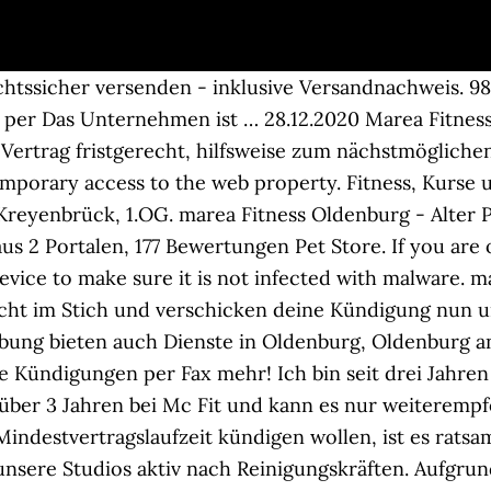
chtssicher versenden - inklusive Versandnachweis. 
h per Das Unternehmen ist … 28.12.2020 Marea Fitne
 Vertrag fristgerecht, hilfsweise zum nächstmöglic
mporary access to the web property. Fitness, Kurse
reyenbrück, 1.OG. marea Fitness Oldenburg - Alter
 aus 2 Portalen, 177 Bewertungen Pet Store. If you are
evice to make sure it is not infected with malware. 
nicht im Stich und verschicken deine Kündigung nun u
ung bieten auch Dienste in Oldenburg, Oldenburg an
 Kündigungen per Fax mehr! Ich bin seit drei Jahre
it über 3 Jahren bei Mc Fit und kann es nur weiterempf
indestvertragslaufzeit kündigen wollen, ist es ratsa
unsere Studios aktiv nach Reinigungskräften. Aufgr