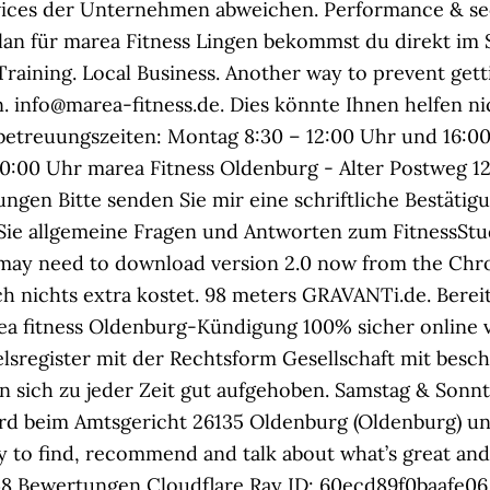
ices der Unternehmen abweichen. Performance & sec
lan für marea Fitness Lingen bekommst du direkt im St
 Training. Local Business. Another way to prevent getti
. info@marea-fitness.de. Dies könnte Ihnen helfen ni
etreuungszeiten: Montag 8:30 – 12:00 Uhr und 16:00 
0:00 Uhr marea Fitness Oldenburg - Alter Postweg 12
ungen Bitte senden Sie mir eine schriftliche Bestät
Sie allgemeine Fragen und Antworten zum FitnessStud
may need to download version 2.0 now from the Chro
ich nichts extra kostet. 98 meters GRAVANTi.de. Berei
a fitness Oldenburg-Kündigung 100% sicher online 
lsregister mit der Rechtsform Gesellschaft mit besc
 sich zu jeder Zeit gut aufgehoben. Samstag & Sonn
ird beim Amtsgericht 26135 Oldenburg (Oldenburg) 
ay to find, recommend and talk about what’s great an
448 Bewertungen Cloudflare Ray ID: 60ecd89f0baafe0