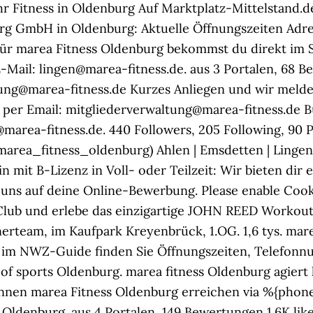
 Fitness in Oldenburg Auf Marktplatz-Mittelstand.de 
urg GmbH in Oldenburg: Aktuelle Öffnungszeiten Adr
r marea Fitness Oldenburg bekommst du direkt im St
-Mail: lingen@marea-fitness.de. aus 3 Portalen, 68 B
tung@marea-fitness.de Kurzes Anliegen und wir melde
 per Email: mitgliederverwaltung@marea-fitness.de B
marea-fitness.de. 440 Followers, 205 Following, 90 
rea_fitness_oldenburg) Ahlen | Emsdetten | Lingen |
 mit B-Lizenz in Voll- oder Teilzeit: Wir bieten dir 
 uns auf deine Online-Bewerbung. Please enable Cookie
b und erlebe das einzigartige JOHN REED Workout-F
rteam, im Kaufpark Kreyenbrück, 1.OG. 1,6 tys. mar
 im NWZ-Guide finden Sie Öffnungszeiten, Telefonn
of sports Oldenburg. marea fitness Oldenburg agier
nen marea Fitness Oldenburg erreichen via %{phone]
| Oldenburg. aus 4 Portalen, 149 Bewertungen 1.6K li