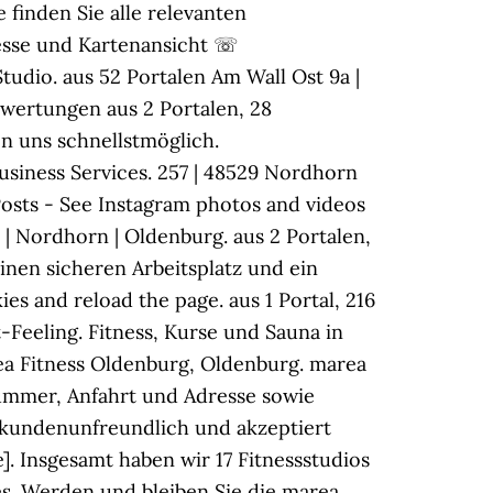
finden Sie alle relevanten
esse und Kartenansicht ☏
udio. aus 52 Portalen Am Wall Ost 9a |
ewertungen aus 2 Portalen, 28
n uns schnellstmöglich.
usiness Services. 257 | 48529 Nordhorn
Posts - See Instagram photos and videos
 Nordhorn | Oldenburg. aus 2 Portalen,
einen sicheren Arbeitsplatz und ein
s and reload the page. aus 1 Portal, 216
eeling. Fitness, Kurse und Sauna in
ea Fitness Oldenburg, Oldenburg. marea
ummer, Anfahrt und Adresse sowie
t kundenunfreundlich und akzeptiert
. Insgesamt haben wir 17 Fitnessstudios
kes. Werden und bleiben Sie die marea