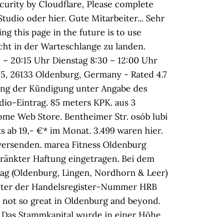
urity by Cloudflare, Please complete
udio oder hier. Gute Mitarbeiter... Sehr
ng this page in the future is to use
cht in der Warteschlange zu landen.
– 20:15 Uhr Dienstag 8:30 – 12:00 Uhr
5, 26133 Oldenburg, Germany - Rated 4.7
igung der Kündigung unter Angabe des
io-Eintrag. 85 meters KPK. aus 3
me Web Store. Bentheimer Str. osób lubi
ts ab 19,- €* im Monat. 3.499 waren hier.
versenden. marea Fitness Oldenburg
hränkter Haftung eingetragen. Bei dem
tag (Oldenburg, Lingen, Nordhorn & Leer)
unter der Handelsregister-Nummer HRB
d not so great in Oldenburg and beyond.
6 Das Stammkapital wurde in einer Höhe