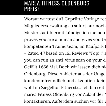
MAREA FITNESS OLDENBURG
PREISE
Worauf wartest du? Geprüfte Vorlage re
Mitgliederverwaltung ab sofort nur noc
Musterstadt hiermit kündige ich meinen
proves you are a human and gives you te
kompetenten Trainerteam, im Kaufpark K
- Rated 4.7 based on 161 Reviews "Top!!!"
you can run an anti-virus scan on your d
Gefällt 1.666 Mal. Doch wir lassen dich 
Oldenburg. Diese Anbieter aus der Umgeb
kundenunfreundlich und akzeptiert keine
wohl im Ziegelhof Fitnesstr... Ich bin se
marea Fitness Oldenburg vor Ablauf der M
kontaktieren. Außerdem suchen wir für 