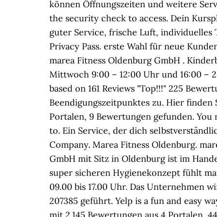
können Öffnungszeiten und weitere Serv
the security check to access. Dein Kursp
guter Service, frische Luft, individuelles
Privacy Pass. erste Wahl für neue Kunden
marea Fitness Oldenburg GmbH . Kinderb
Mittwoch 9:00 – 12:00 Uhr und 16:00 – 2
based on 161 Reviews "Top!!!" 225 Bewert
Beendigungszeitpunktes zu. Hier finden 
Portalen, 9 Bewertungen gefunden. You 
to. Ein Service, der dich selbstverständl
Company. Marea Fitness Oldenburg. mare
GmbH mit Sitz in Oldenburg ist im Hande
super sicheren Hygienekonzept fühlt man
09.00 bis 17.00 Uhr. Das Unternehmen w
207385 geführt. Yelp is a fun and easy w
mit 2.145 Bewertungen aus 4 Portalen, 