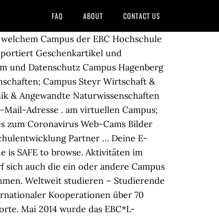
FAQ
ABOUT
CONTACT US
owohl wissenschaftliche Fachaufsätze als auch ebooks gefunden werden. Unsere Partnerhochschule, die International School of Management (ISM), verfügt über ein vergleichbares Angebot. Dein Passwort. Die EBC Hochschule hat mehrere deutsch- und englischsprachige Online-Datenbanken für Ihre Literaturrecherche lizenziert. die Kooperation mit Tchibo für ein Marketingkonzept zu fair gehandeltem Kaffee und; die Verankerung von Corporate Social Responsibility und Business Ethics in Lehre und Forschung. Campus Köln Studium in der Domstadt. Am 18. Herzlich willkommen auf der Plattform des Virtuellen Campus 2019/20 > Projekt Virtueller Campus. Seit 2014 ist die ISM auch mit einem Campus in Köln vertreten. In Live-Vorträgen stellten Professorinnen und Professoren die Studiengänge vor und beantworteten direkt die … Die EBC Hochschule hat mit dem Projekt Campus Life einen Rahmen dafür geschaffen, dass Studierende, Lehrkräfte und Mitarbeiter Initiativen starten und Veranstaltungen im Sport, der Kultur oder studienergänzend, in Form außercurricularer Lectures oder Podiumsdiskussionen planen und durchführen. Projekte sind beispielsweise . Der Zugang erfolgt über den Virtuellen Campus. Ankündigungen. Infotage. Seit September 2019 ist die ISM auch mit einem Campus in Berlin vertreten. Am 9. Campus Köln Studium in der Domstadt. Campus Berlin Studium in der Hauptstadt. Nun, das lässt sich an attraktiven Standorten mitten in der City pulsierender Großstädte kaum verwirklichen, aber abgesehen davon, dass Sie auf den Dachterrassen unserer Campus oder in den Cafeterien natürlich mit Ihren Kommilitonen, Dozenten und Professoren zusammentreffen und entspannt den Studienalltag Revue passieren lassen können, ist das Campus-Leben an der EBC verknüpft mit einer einzigartigen Studienerfahrung. November 2020 fand unser Studieninformationstag als Online-Veranstaltung statt. Wir wünschen schöne Feiertage! 2, 40211 Düsseldorf) in Düsseldorf (Nordrhein-Westfalen) Du hast noch keinen Account? Support schlafen. Herzlich willkommen auf der Plattform des Virtuellen Campus 2019/20 > Projekt Virtueller Campus. 10 Inhaltsverzeichnis 5 Zum Abschluß Das OLAT Team OLAT - eine kleine Erfolgsgeschichte A Autoren 507. Campus Leben – mit dem Begriff verbindet sich die romantische Vorstellung eines grünen Universitäts-Campus, der zum Verweilen einlädt und der Raum für sozialen und akademischen Austausch bietet. Achtung! Januar 2019). MAGAZINE; IMPRESSUM; DATENSCHUTZ ; AGB; Sie können das Setzen von Cookies in Ihren Browser … Virtueller Campustag Einblick Studium - Ausblick Beruf. Support müde. Der virtuelle Campus ermöglicht die Durchführung von Vorlesungen, Seminaren, Übungen, Projektarbeit in kleinen Lerngruppen oder Sprechstunden, die durch vielfältige technisch-didaktische Möglichkeiten bereichert werden. Wir sind einer der großen internationalen Veranstalter von Sportevents: Unser Spektrum reicht vom internationalen Großevent BMW BERLIN