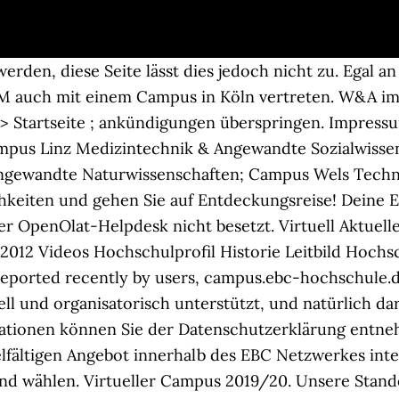
ller Campus Bayern übernimmt Weiterbildungen des Arbeitsamtes [14.01.2003, 14 Uhr] « Internationales Konsortium befasst sich mit Logistik. Wir sind einer der großen internationalen Veranstalter von Sportevents: Unser Spektrum reicht vom internationalen Großevent BMW BERLIN-MARATHON mit über 40.000 Läufern, 5.500 Inlineskatern und einer Million Zuschauern bis hin zu traditionellen Veranstaltungen mit regionalem Charakter. Virtueller Campus 2019/20. Herzlich willkommen auf der Partner-Seite von SCC EVENTS! Jahrhundert. Ergänzt werden die virtuellen Räume durch die Lernplattform, die zugleich als Mediathek, Prüfungscenter, Community Place und Organisationshilfe fungiert. Lesen Sie mehr über den Virtuellen Campus an der FH JOANNEUM! Jetzt kostenlos registrieren. Unterstützt vom engen Kontakt zwischen Studenten und Dozenten, setzt die EBC Hochschule den Kontrast zum anonymen Hörsaal-Feeling … Warum die EBC Hochschule genau das richtige für Sie ist? An über 70 Partnerhochschulen weltweit können EBC Studierende gezielt ihr Wissen erweitern und tief in die Kultur vor Ort eintauchen. > ZML - Innovative Lernszenarien. This website is a sub-domain of ebc-hochschule.de. EBC deploys its skills across Canada for infrastructure projects such as building and repairing bridges, roads, highways, tunnels, wharves and piers.EBC is also an industry leader in energy projects, whether hydroelectric, such as dams, power stations, tunnels and dikes, or the construction of wind farms. It has a global traffic rank of #1,429,130 in the world. Ankündigungen (Keine Themen im Forum) Startseite. Virtueller Infotag; Studienangebot; All about Engineering; Schnuppertag 1Day@fh-wels; Virtueller Gebäuderundgang; Aufnahmeverfahren; Leben am Campus Sie arbeitet jetzt intensiv daran, dass Fairtrade am Campus implementiert werde. International Business & Fashion Management, B.A. Studieren. Passwort vergessen? Egal an welchem Campus der EBC Hochschule Sie studieren. Zu den innovativen Trainings im Bereich Weiterbildung am ZML! International Business & Fashion Management, B.A. Im Zusatzangebot "Europäischer Wirtschaftsführerschein EBC*L" können Studierende der HdBA am Campus Mannheim sich in Seminaren auf den Erwerb der Zertifikate der Stufen A Kernwissen, B Planungswissen und C Führungswissen der Betriebswirtschaft vorbereiten und … > > ZML - Innovative Lernszenarien. Campus Life trägt neben den fachlichen und inhaltlichen Aspekten Ihres EBC Studiums dazu bei, dass Sie eine einzigartige Studienerfahrung machen, an die Sie lange zurückdenken. Der Campus der EBC Hochschule in Hamburg befindet sich direkt an der Esplanade, zwischen Alster und Colonnaden. Wittkemper Living GmbH ist ein international operierendes Handelsunternehmen. In innovativen virtuellen Räumen treffen sich Studierende und Dozierende live zu Lehrveranstaltungen am eigenen Computer. > Startseite ; ankündigungen überspringen. Hochschulweit geltende Fristen und Termine der EBC Hochschule Campus Berlin. Wien, Februar 2012 - Die Europazentrale des EBC*L, die das in 31 Ländern verbreitete Zertifikat European Business Competence Licence (EBC*L) vergibt, hat sich für die Zukunft mit zwei neuen Mitgliedern in der Geschäftsleitung neu aufgestellt. AUFGEPASST: Auf der Website der EBC Hochschule findest du virtuelle Rundgänge und Videos, damit du dir ein Bild machen kannst. Zu den innovativen Trainings im Bereich Weiterbildung am ZML! This website is estimated worth of $ 960.00 and have a daily income of around $ 4.00. Januar 2019 keine neuen Studierenden mehr auf (Pressemitteilung vom 14. campus.ebc … Jährlich absolvieren viele Studierende der FH Technikum Wien den EBC*L und erwerben damit eine betriebswirtschaftliche Zusatzqualifikation. BSP Business School Berlin – Campus Hamburg Hochschule für Management Am Kaiserkai 1 D-20457 Hamburg Telefon +49 40 36 12 26 460 Fax +49 40 36 12 26 469 info@bsp-campus-hamburg.de. Zu den innovativen Trainings im Bereich Weiterbildung am ZML! In diesen können s