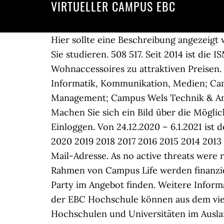
VIRTUELLER CAMPUS EBC
Hier sollte eine Beschreibung angezeigt werden, diese Seite lässt dies jedoch nicht zu. Egal an welchem Campus der EBC Hochschule Sie studieren. 508 517. Seit 2014 ist die ISM auch mit einem Campus in Köln vertreten. W&A importiert Geschenkartikel und Wohnaccessoires zu attraktiven Preisen. > Startseite ; ankündigungen überspringen. Impressum und Datenschutz Campus Hagenberg Informatik, Kommunikation, Medien; Campus Linz Medizintechnik & Angewandte Sozialwissenschaften; Campus Steyr Wirtschaft & Management; Campus Wels Technik & Angewandte Naturwissenschaften; Campus Wels Technik & Angewandte Naturwissenschaften Machen Sie sich ein Bild über die Möglichkeiten und gehen Sie auf Entdeckungsreise! Deine E-Mail-Adresse . am virtuellen Campus; Einloggen. Von 24.12.2020 – 6.1.2021 ist der OpenOlat-Helpdesk nicht besetzt. Virtuell Aktuelles zum Coronavirus Web-Cams Bilder 2020 2019 2018 2017 2016 2015 2014 2013 2012 Videos Hochschulprofil Historie Leitbild Hochschulentwicklung Partner … Deine E-Mail-Adresse. As no active threats were reported recently by users, campus.ebc-hochschule.de is SAFE to browse. Aktivitäten im Rahmen von Campus Life werden finanziell und organisatorisch unterstützt, und natürlich darf sich auch die ein oder andere Campus Party im Angebot finden. Weitere Informationen können Sie der Datenschutzerklärung entnehmen. Weltweit studieren – Studierende der EBC Hochschule können aus dem vielfältigen Angebot innerhalb des EBC Netzwerkes internationaler Kooperationen über 70 Hochschulen und Universitäten im Ausland wählen. Virtueller Campus 2019/20. Unsere Standorte. Mai 2014 wurde das EBC*L-Zertifikat wieder an erfolgreiche TeilnehmerInnen verliehen. Sie sind immer im Zentrum von Deutschlands Metropolen. Campus Düsseldorf. 20354 HamburgTelefon 040 323370 0Telefax 040 323370 20hamburg@ebc-hochschule.de. Virtueller Campus 2020/21. Danach erreichen Sie uns wieder Mo-Fr 9:00 – 12:00 unter DW 23555 oder unter elearning@uibk.ac.at. Telefonsupport OpenOlat . Lesen Sie mehr über den Virtuellen Campus an der FH JOANNEUM! Mit Facebook anmelden Registriere dich jetzt! EC Europa Campus, Sportmanagement studieren, Medienmanagement studieren, Eventmanagement studieren, Tourismusmanagement studieren Alle Informationen zu: EBC Hochschule Campus Düsseldorf (Leopoldstr. … Der Virtuelle Campus Schweiz 453 4 Virtueller Campus 461 Hauenschild, Nejdl, Rollinger, Wagner, Wornser-Hacker Der Entwicklungsverbund: SPRACHE - WISSEN - INFORMATION . BWL Berlin, Düsseldorf, Hamburg Auslandsstudium Praktikum staatlich anerkannt NC-frei Die optimale Erreichbarkeit der Campus mit öffentlichen Verkehrsmitteln und eine ideale Lernumgebung in hellen modernen und technisch gut ausgestatteten Seminarräumen, tragen wesentlich zu einer sehr guten Studienerfahrung bei. Weitere Informationen können Sie der Datenschutzerklärung entnehmen. Virtueller Campus Bayern erstellt WBT für British Telekom [22.04.2003, 11 Uhr] VCB: Online-Kurs für die Unternehmenspraxis [18.03.2003, 10 Uhr] Ministerpräsident Dr. Edmund Stoiber beim VCB [27.02.2003, 14 Uhr] Virtue