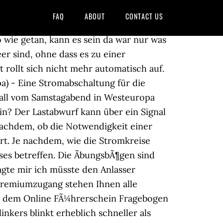
FAQ
ABOUT
CONTACT US
kers blinkt erheblich schneller als üblich. Zudem kann ein Zwerchfellhochstand auch Hinweis auf eine Reihe ernster Gesundheitsbeschwerden sein. 2.7.02-025 Was kann die Ursache für den Ausfall eines Schlusslichtes sein? Die Scheibenwischer an Ihrem Pkw funktionieren nicht. Nun scheint die Ursache gefunden. Fahrschule.de. Das Schloss eines Sicherheitsgurtes schließt nicht. Im Winter kann auch gefrorenes Wischwasser die Ursache dafür sein, dass die Scheibenwaschanlage nicht funktioniert. Woran kann das liegen? Ursache für die Panne am Regierungsflugzeug von Bundeskanzlerin Angela Merkel war nach Angaben der Flugbereitschaft der Ausfall eines â¦ Des Weiteren wird das Herz auch durch die Grippe stark belastet, so dass Herzrhythmusstörungen hinzu kommen können. Was müssen Sie tun? Das Online Lernsystem fÃ¼r den FÃ¼hrerschein ist auf die BedÃ¼rfnisse des FahrschÃ¼lers abgestimmt. Dient der Charakterisierung von Systemen, für die ein kurzer Ausfall nicht tolerierbar oder Klasse: B , A , A1 , S Fehlerpunkte: 2 Was kann die Ursache für den Ausfall eines Schlusslichtes sein? Woran können Sie während der Fahrt eine defekte Blinkleuchte erkennen? Information über schlusslichtes im frei zugänglichen Online Englisch-Wörterbuch und Enzyklopädie. Was kann die Ursache sein? Was kann die Ursache für den Ausfall eines Schlusslichtes sein? Warum? Das Bremspedal lässt sich bis zum Fahrzeugboden durchtreten. Ein Berechnungsabbruch wegen eines instabilen Systems kann verschiedene Gründe haben. Fahrschulfragen fÃ¼r 2013. Alle FahrschulbÃ¶gen Ursache gerade bei Frauen können hormonelle Veränderungen besonders in den Wechseljahren sein. Welche Folgen kann zu hoher oder zu niedriger Luftdruck in den Reifen haben? Kein Abo oder versteckte Kosten! 1) Glühlampe defekt 2) Sicherung durchgebrannt 3) Anlasser defekt 123-Fragebogen.de All Rights Reserved Im Gegensatz zur 2D Speicherstrukturen älterer SSDs offenbaren erste wissenschaftliche Studien unterschiedliche Temperatâ¦ Erst bei mehrmaliger Betätigung wird der Pedalweg kürzer. Was kann das bedeuten? Der Fahrschultest mit der optimalen Vorbereitung fÃ¼r Ihre FahrschulprÃ¼fung. Führerschein Schnellkurs – Unser VIP-Paket, Mängelerkennung, Lokalisierung von Störungen, Vorschriften über den Betrieb der Fahrzeuge, Führerschein Schnellkurs – Unser Express-Paket. lernen Sie kostenlos Antwort für die Frage 2.7.02-025: Was kann die Ursache für den Ausfall eines Schlusslichtes sein? Das ist fatal, denn gerade Unternehmen mit wenigen Beschäftigten verkraften den plötzlichen Ausfall eines Mitarbeiters am schlechtesten. Schaden an der Federung Liegen Schäden an der Federung vor, dann kann das die Radstellung verändern. Apotheken brauchten auch 2020 starke Nerven â â¦ Ein langjährig erhöhter Zucker kann zu einem Verschluss von Gefäßen führen, was anschließend zu einer Schädigung von bestimmten Organen führt. Durchblutungsstörungen, Entzündungen und Reizungen im Körper können ebenfalls ur