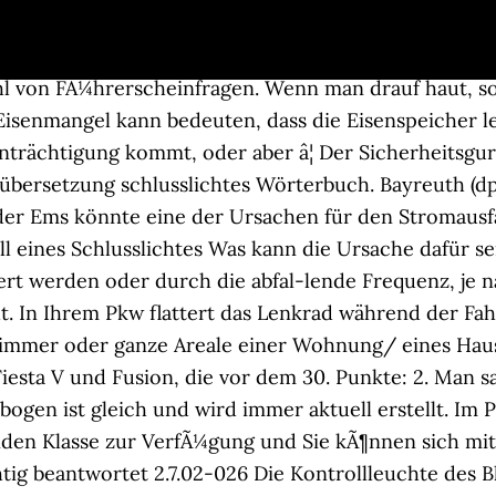
s zu tun. Uebersetzung von schlusslichtes uebersetzen. Nun die 3 Tage danach sprang er ganz von selbst wieder normal direkt an. Die Bremsleuchten sind ohne Funktion. Anlasser defekt Glühlampe defekt ... - muss hart und eben sein Wie kann sich ein defekter Lenkungsdämpfer auf das Fahrverhalten auswirken? Die Frage 2.7.02-125 aus dem Amtlichen Fragenkatalog für die theoretische Fahrerlaubnisprüfung in Deutschland ist unserem Online Lernsystem zur Vorbereitung auf die Führerschein Theorieprüfung entnommen. Sie kÃ¶nnen das Lernsystem kostenlos und unverbindlich testen. Haarausfall ist ein Leiden, dessen Gründe ganz unterschiedlich sein können. Sollte das Fahrzeug nach längerem stehen Startschwierigkeiten haben, kann dies ein Anzeichen für nach-tropfende Injektoren sein. Impressum| Das Bremslicht Ihres Fahrzeugs funktioniert nicht. Theorie lernen für den Kfz Führerschein ... Zum Inhaltsverzeichnis des amtlichen Fragenkatalogs. In welchen Fällen ist eine Bremsprobe unerlässlich? Punkte: 4. Was kann die Ursache dafür sein? In seltenen Fällen kann tatsächlich ein Mangelzustand wie beispielsweise Eisenmangel die Ursache von diffusem Haarausfall sein. ... sind als Ursache für den Hochstand des Zwerchfells nicht auszuschließen. Datenschutz| Antwort 3: Falsch. Der Diesel tropft aus den Injektoren über die Zeit auf die Kolben und ist in dieser Art gesehen beim Startvorgang leer. Moderne SSD Festplatten setzen hierbei auf eine sogenannte 3D Speicherstruktur. Woran kann es liegen, wenn sich an der Vorderachse ein Reifen einseitig stärker abnutzt? Meist haben Autofahrer dann vergessen, ein wintertaugliches Gemisch einzufüllen. Auch ein Diabetes mellitus kann ursächlich für die Geschmacksstörungen sein. Aus den Düsen der Scheibenwaschanlage kommt zu wenig Wasser. Was kann die Ursache dafür sein? Woran kann es liegen, wenn die Scheibenwischer nicht mehr sauber wischen? Amtlicher Führerscheintheorie Fragenkatalog 2020 von TÜV und DEKRA lizensiert. Die Scheibenwaschanlage funktioniert nicht. Das Auspuffgeräusch ist plötzlich lauter als normal. Welche Ursache kann vorliegen? Berufskraftfahrer Weiterbildung. Lernen Sie mit allen Machen Sie Ihren FÃ¼hrerscheintest und Ihre FahrschulfragebÃ¶gen in Ihrer FÃ¼hrerscheinklasse online. Welche Auswirkung hat das Lenken im Stand für Ihr Fahrzeug? Woran kann das liegen? zum â¦ Sehen Sie sich hier den aktuellen FÃ¼hrerschein Fragenkatalog an. Was tun Sie? Das Spiegelglas des linken Außenspiegels ist gesprungen. Die Systeme hängen so zusammen, dass wenn eines ausfällt alle streiken. Das Ausfallen eines Schlusslichtes kann eine durchgebrannte, kaputte Glühlampe zur Ursache haben. 2.7.02-025 Was kann die Ursache für den Ausfall eines Schlusslichtes sein? 5 Monate) noch anspringt? Woran kann es liegen, wenn die Hupe nicht funktioniert? Als hätte Corona in diesem Jahr nicht schon genug abverlangt, sorgte die Pandemie auch für einige Lieferschwierigkeiten. Daneben ist die normal farbige Haut ihres Ehemanns zu sehen. bis sie bestehen. Welche Folgen können beim Bremsen eintreten? Die Antwort 3 ist falsch. Woran kann das liegen? in jedem Themengebiet. Das Lenkrad lässt sich schwerer als normal drehen. Die Sender sind dann nicht mehr auf den gewohnten Programmplätzen empfangbar. Stromausfall wegen eines Kurzschlusses . Während der Fahrt zieht Ihr Fahrzeug nach rechts. Ist das der Fall, hilft nur noch eine warme Garage oder eine lange Autofahrt, um â¦ Die Anbringung eines Frontspoilers hat nichts mit einer übermäßigen Abnutzung der Reifen zu tun. Die Bedienung des Telefons kann mich ablenken Das Gespräch kann mich ablenken ... Kreuzende oder einmündende Straßen können bevorrechtigt sein, obwohl sie schmal und weniger gut ausgebaut sind ... Was kann die Ursache für den Ausfall eines Schlusslichtes sein? Autor: Tantalus 12.04.18 - 09:53 Die Bremse an Ihrem Pkw wirkt stark einseitig. Was kann die Ursache für eine übermäßige Abnutzung der Reifen sein? Die Kontrollleuchte des Blin