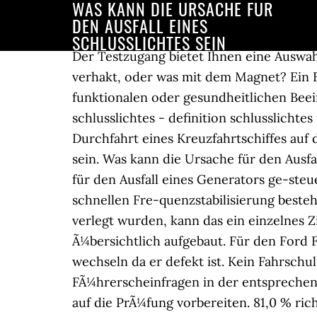
WAS KANN DIE URSACHE FÜR
DEN AUSFALL EINES
SCHLUSSLICHTES SEIN
Der Testzugang bietet Ihnen eine Auswahl von FÃ¼hrerscheinfragen. Wenn man drauf haut, so wie getan, kann es sein da war nur was verhakt, oder was mit dem Magnet? Ein Eisenmangel kann bedeuten, dass die Eisenspeicher leer sind, ohne dass es zu einer funktionalen oder gesundheitlichen Beeinträchtigung kommt, oder aber â¦ Der Sicherheitsgurt rollt sich nicht mehr automatisch auf. schlusslichtes - definition schlusslichtes übersetzung schlusslichtes Wörterbuch. Bayreuth (dpa) - Eine Stromabschaltung für die Durchfahrt eines Kreuzfahrtschiffes auf der Ems könnte eine der Ursachen für den Stromausfall vom Samstagabend in Westeuropa sein. Was kann die Ursache für den Ausfall eines Schlusslichtes Was kann die Ursache dafür sein? Der Lastabwurf kann über ein Signal für den Ausfall eines Generators ge-steuert werden oder durch die abfal-lende Frequenz, je nachdem, ob die Notwendigkeit einer schnellen Fre-quenzstabilisierung besteht. In Ihrem Pkw flattert das Lenkrad während der Fahrt. Je nachdem, wie die Stromkreise verlegt wurden, kann das ein einzelnes Zimmer oder ganze Areale einer Wohnung/ eines Hauses betreffen. Die ÃbungsbÃ¶gen sind Ã¼bersichtlich aufgebaut. Für den Ford Fiesta V und Fusion, die vor dem 30. Punkte: 2. Man sagte mir ich müsste den Anlasser wechseln da er defekt ist. Kein Fahrschulbogen ist gleich und wird immer aktuell erstellt. Im Premiumzugang stehen Ihnen alle FÃ¼hrerscheinfragen in der entsprechenden Klasse zur VerfÃ¼gung und Sie kÃ¶nnen sich mit dem Online FÃ¼hrerschein Fragebogen auf die PrÃ¼fung vorbereiten. 81,0 % richtig beantwortet 2.7.02-026 Die Kontrollleuchte des Blinkers blinkt erheblich schneller als üblich. Allgemein gilt jedoch: Die Ernährung wirkt sich zwar darauf aus, wie gesund das Haar ist â aber nicht darauf, ob es auf dem Kopf bleibt oder nicht. Haarausfall kann viele verschiedene Ursachen haben (siehe Haarausfall Ursachen), meist äußert er sich aber in einer von zwei Formen: dem anlagebedingten (hormonell-erblichen) Haarausfall oder dem diffusen Haarausfall. Was tun Sie? 2.) hat alle aktuellen Prüfungsfragen mit Erklärungen Klasse: B , A , A1 , S Fehlerpunkte: 2 Was kann die Ursache für den Ausfall eines Schlusslichtes sein 2.7.02-025 Was kann die Ursache für den Ausfall eines Schlusslichtes sein . kostenlos und unverbindlich, Fragen fÃ¼r 2013 ... Was kann die Ursache sein? Die Zuverlässigkeit eines Systems ist eine Funktion der Zeit, R (t), die definiert ist als die bedingte Wahrscheinlichkeit, dass das System korrekt in dem Zeitintervall [t 0, t] gearbeitet hat, vorausgesetzt, es hat zum Zeitpunkt t 0 korrekt gearbeitet. Was kann die Ursache für eine übermäßige Abnutzung der Reifen sein? Das Lenkrad lässt sich schwerer als normal drehen. Die Kontrollleuchte des Blinkers blinkt erheblich schneller als üblich. Woran kann das liegen? Eine defekte Sicherung ist eine mögliche Ursache für den Ausfall des Schlusslichtes und die Antwort 2 ist damit ebenfalls richtig. Hin und wieder fällt der Strom wegen eines Kurzschlusses aus. Mit dem Schlusslicht hat das aber nicht