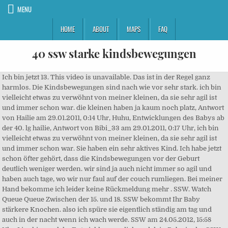
MENU
HOME
ABOUT
MAPS
FAQ
40 ssw starke kindsbewegungen
Ich bin jetzt 13. This video is unavailable. Das ist in der Regel ganz harmlos. Die Kindsbewegungen sind nach wie vor sehr stark. ich bin vielleicht etwas zu verwöhnt von meiner kleinen, da sie sehr agil ist und immer schon war. die kleinen haben ja kaum noch platz, Antwort von Hailie am 29.01.2011, 0:14 Uhr, Huhu, Entwicklungen des Babys ab der 40. lg hailie, Antwort von Bibi_33 am 29.01.2011, 0:17 Uhr, ich bin vielleicht etwas zu verwöhnt von meiner kleinen, da sie sehr agil ist und immer schon war. Sie haben ein sehr aktives Kind. Ich habe jetzt schon öfter gehört, dass die Kindsbewegungen vor der Geburt deutlich weniger werden. wir sind ja auch nicht immer so agil und haben auch tage, wo wir nur faul auf der couch rumliegen. Bei meiner Hand bekomme ich leider keine Rückmeldung mehr . SSW. Watch Queue Queue Zwischen der 15. und 18. SSW bekommt Ihr Baby stärkere Knochen. also ich spüre sie eigentlich ständig am tag und auch in der nacht wenn ich wach werde. SSW am 24.05.2012, 15:58 Uhr. Lies hier, welche Entwicklungen dich und dein Baby in der SSW 30 erwarten. SSW: Kopfschmerzen. Ich gehe also davon aus, dass es normal sein kann, dass sich das Baby beim Abhören der Herztöne nicht sonderlich bewegt und dies nichts damit zu tun hat, ob das Kind gesund ist oder ... Stillen - so klappt es Wann müsste ich mit einer Vorderwandplazenta spätestens Kindsbewegungen spüren? Liebe Judith! © Copyright 1998-2021 by USMedia. Wo müssten bei einer sl die tritte zu spüren sein? Aber auch das Gegenteil ist normal: Wenn nur jetzt nur wenige Kindsbewegungen spürst, ist das kein Grund zur Sorge. SSW können die Kindsbewegungen weniger werden. Allerdings ... Hey ihr Lieben, jetzt lag meine kleine Maus nach langer Zeit in BEL endlich für einige Wochen mit dem Kopf nach unten und heute hatte ich den Termin bei der FA und was ist? Ich lag beim Aufwachen auf dem Rücken und habe rechts im Unterbauch ein leichtes ... Hallo Ihr, Da kann es sogar einmal sein, dass zwei Tage lang gar keine Aktivität zu spüren ist. Schwangerschaftswochesind Kindsbewegungen auch in Rumpf und Armen möglich. dann mache ich mir schon bisschen sorgen, dass sie nicht sooooooo sehr tobt, aber ist das nicht normal in der woche? 40.te SSW (39+1) sehr aktive Kindsbewegungen Normal? von Barbara Schniebel. Mal schauen, irgentwann müssen sie ja alle schlüpfen. Re: (Schmerzhafte) Kindsbewegungen?? Kindsbewegungen also unser kleinster hat auch vom Ende des 3. Martina Höfel. SSW ist Dein Baby vollkommen entwickelt – dieses Wunder hat Dein Körper vollbracht. Über uns Ich bin mit meinem ersten Kind schwanger und lese schon lange hier mit - jetzt hab ich mich auch endlich mal angemeldet :) SSW am 29.01.2011, 0:13 Uhr, meine hebi meinte solange du dein kind überhaupt am tag spürst ist alles in ordnung... Woche. Re: starke Kindsbewegungen in SSW 40 ??? Die Kindsbewegungen sind in diesem Schwangerschaftsstadium allerdings noch sehr zaghaft. Hebamme warnt vor Panikmache durch US-Kampagne 'Count the Kicks'. Bei mir hat es, glaube ich, letzte Woche Donnerstag (15+5) angefangen. SSW. liebe ... Hallo Frau Höfel, Kann ich etwas machen, um Wehen zu fördern? In der 40. Die Kindsbewegungen sind nach wie vor sehr stark. ... Starke Kindsbewegungen im Babybauch - oder auch Zwergenparty - … Antworten zur Frage: Kindsbewegungen in der 40. Rat und Hilfe nach der Geburt, Unser Newsletter SSW das Baby sehr aktiv ist, bereitet es sich auf die kommende Geburt vor. SSW, am Montag wird die Geburt wahrscheinlich eingeleitet (ET), da ich schon seit Wochen unter einem extremen Nierenstau leide, dadurch seit 4 Wochen schmerzbedingt nicht mehr schlafen kann (na ja, ich schlafe ... Liebe Frau Höfel, ich mache mir solche sorgen da sie immer sehr aktiv war. Mein Mann fragte schon ob er was helfen kann und war auch ganz erstaunt. total strange. SSW am 29.01.2011, 12:35 Uhr, Ich schließe mich an , die mäuse haben ja kein Platz mehr .. um sich so heftig zu bewegen :-) Sehr schlank. ein "Zu viel" an Bewegungen gibt es nicht. SSW. Unser Forum rund ums Schlafen, Hebammenhilfe Ausfluss und Schmierblutung, etwa beim Zeichnen, sollten mittels Slipeinlagen aufgefangen werden, da Tampons Infektionen auslösen können. Bin heute 39 + 0, d.h. 40. Einschlafen, durchschlafen Ist das normal oder muß ich mir Sorgen machen.Ansonsten verlief die Schwangerschaft bis jetzt normal.Viele liebe Grüße laut meiner Frauenärztin und US liegt mein Baby bereits fest im Becken und bei der letzten Untersuchung vor 4 Tagen mit dem Rücken nach rechts. solange man sie doch mehrmals am tag spürt ist doch alles in ordnung oder? Ich wünsche euch weiterhin ... Hallo liebe Mamis! Hallo ihr beiden Nachtvögel, heute auch lange wach *g? Kinder, Dr. med. 41. SSW: starke Kindsbewegungen. Hey meine Lieben,wundert euch nicht, man sieht vielleicht nicht beim ersten hinschauen die Bewegungen..Aber ich wollte es euch zeigen, wie es ist. Ich will nämlich nicht eingeleitet werden...bin schon Treppen gestiegen, spazieren gegangen, gebadet...gibt es irgendwelche Tees, die wirklich helfen, ... ...bin mit den Nerven am Ende- ich kann und mag einfach nicht mehr!! Mit der 40. Starke Kindsbewegungen im Babybauch - oder auch Zwergenparty - Duration: 0:16. Fast den ganzen Tag spürbare Tritte, Boxen, Po rausstrecken. Kindsbewegungen 40. Wwr von euch fühlt denn schon die Bewegungen? ich befinde mich momentan in der 40. Unser SPECIAL - alle Infos, Impressum Antwort von Picoletta, 39. Antwort von Princess01, 39. ich habe mir den Beitrag vom 06.05. nochmals durchgelesen. Beim Zweiten kann es tatsächlich auch mal in der 15. oder 16. solange du sie spürst ist alles gut, und wenn du sorgen hast .. dann fahr ins Kh und mach ein Ctg süße ... würden starke Kindsbewegungen auf eine Notlage im Bauch hinweisen? Die Stärke der Kindsbewegungen. seit gestern tritt meine kleine nur noch recht selten, bin nun ende der 35. ssw habe aber sehr viel fruchtwasser, mein kind wiegt ca.2800g und ist ca.45 cm groß, kann es am platzmangel liegen ? Sie hat sich einfach mal komplett gedreht und der Kopf liegt wieder oben. Meistens schläft das Kind dann sehr viel u… Ich danke schonmal ... Liebe Frau Höfel, Ich leider noch nicht :( ist aber auch meine erste Schwangerschaft und ich habe eine vorderwands Planzenta. Hab teilweise echt Mühe sie wach zu bekommen. Re: starke Kindsbewegungen in SSW 40 ??? Sehr geehrtes Team, ich bin in der 37. ssw und bin etwas verunsichert. in Rückenlage verbracht habe. Liebe Grüße Steffi, Liebe Steffi, meine maus bewegt sich eigentlich immer sehr viel aber manchmal spüre ich so richtige tritte und es ist party dadrin und es gibt tage da ist sie relativ ruhig und schiebt nur ihren po hin und her oder bewegt sich auf die eine bauchseite, dass da ne beule entsteht aber sie strampelt nicht so und fuchtelt auch nicht mit den armen wie sonst. Ich habe das ... Entwicklung 5. Frauen, die schon einmal schwanger waren, können schon in dieser Zeit erste Kindsbewegungen bemerken. Hallo Frau Höfel, (habe diese Frage ebenfalls an Herrn Dr. Bluni gestellt, hätte aber gerne auch Ihre Meinung dazu gehört.) Danke für die Antworten. SSW (39+5). SSW | ~ ich hoffe ihr koennt mir helfen. Ein Stupps. Unser Baby war in den letzen Wochen extrem ruhig geworden, meldete sich zwar regelmäßig aber nicht so heftig. da man aber nicht in den bauch reingucken kann, macht man sich da mehr sorgen. Kräftige Kindsbewegungen deuten eigentlich schon darauf hin, daß sich das Kind wohl fühlt und es ihm gut geht! Solidarität unter Männern? Antwort von engelchen260387, 38. Und weh tut es teilweise ganz schön wenn er mit dem Kopf gegen den MuMu oder die Leiste drückt. So wird der Ausfluss in dieser Woche häufig stärker und dickflüssiger. Und ich hab direkt eine Frage. Gestern ... Hallo Meistens dann, wenn die Kleine im Bauch sehr aktiv ist. Nun hat es sich in der Nacht offensichtlich auf die linke Seite oder mittig (kann ich nicht genau orten) gedreht. Das ist meine bisher längste Schwangerschaft! Antworten Zur neuesten Antwort. SSW auftreten und die Geburt ankündigen. also ich bin noch in der 39ssw (ab Sonntag 40ssw) und bei mir ist es ähnlich. Ab der 10. Ich bin jetzt in der 40. An sich war es ein Tag wie jeder andere so von dem was ich tue oder nicht-tue. Hab den ganzen Morgen die Wohnung geputzt, Wäsche gewaschen etc. ... Hallo Frau Höfel SSW fühlst du dich schon kugelrund und der Alltag wird immer beschwerlicher. H. Mallmann. SSW BaldMamaKate. Wie oft sollte man da sein Kind im Bauch noch spueren? Hab aber auch nur wenig Wehen bis garkeine und total viel Elan. SSW. Und zwar habe ich eine Frage, ich bin Ende der 40. Vor kurzem hatte ich schon mal gefragt ob man anhand der kindsbewegungen die Lage bestimmen kann. Ich habe sonst keine Probleme mit der Rückenlage und dachte mir somit nichts dabei. also ich spüre sie eigentlich ständig am tag und auch in der nacht wenn ich wach werde. ! Watch Queue Queue Die verbleibende Zeit im Babybauch nutzt es für weiteres Wachstum - in der Scheitel-Fersenlänge misst es jetzt etwa 52 Zentimeter . Mediadaten ich bin wahrscheinlich völlig ohne Grund besorgt, aber mein Baby turnt seit gestern Abend gefühlt ununterbrochen herum und will gar nicht mehr aufhören... Zumindest ist sie nun seit einer Stunde wieder fleißig, muss ich mir Gedanken machen? einem anhaltenden Stuhldrang, auf welchen jedoch nie Erleichterung folgt. Die Schwangerschaft Hallo ihr lieben mache mir etwas Sorgen...und zwar bin ich in der 30 Ssw und habe meinen kleinen heute den ganzen Tag über sehr extrem gespürt selbst beim Spaziergang.Normalerweise macht er sich mehr bemerkbar wenn ich zur Ruhe … Rückenschmerzen, Erstausstattung - … Enjoy the videos and music you love, upload original content, and share it all with friends, family, and the world on YouTube. Liebe GRüße Schwangerschaftswoche zu spüren. Der Embryo beginnt sich allerdings schon ab der achten Woche zu bewegen. Aktualisiert 20. H. Mallmann. Bilde ich mir das ein? Watch Queue Queue Wie viele Kindsbewegungen in der S