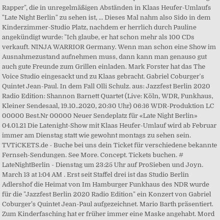
Rapper", die in unregelmäßigen Abständen in Klaas Heufer-Umlaufs
"Late Night Berlin" zu sehen ist, ... Dieses Mal nahm also Sido in dem
Kinderzimmer-Studio Platz, nachdem er herrlich durch Pauline
angekündigt wurde: "Ich glaube, er hat schon mehr als 100 CDs
verkauft. NINJA WARRIOR Germany. Wenn man schon eine Show im
Ausnahmezustand aufnehmen muss, dann kann man genauso gut
auch gute Freunde zum Grillen einladen. Mark Forster hat das The
Voice Studio eingesackt und zu Klaas gebracht. Gabriel Coburger's
Quintet Jean-Paul. In dem Fall Olli Schulz. aus: Jazzfest Berlin 2020
Radio Edition: Shannon Barnett Quartet (Live: Köln, WDR, Funkhaus,
Kleiner Sendesaal, 19.10..2020, 20:30 Uhr) 06:16 WDR-Produktion LC
00000 Best.Nr 00000 Neuer Sendeplatz für «Late Night Berlin»
04.01.21 Die Latenight-Show mit Klaas Heufer-Umlauf wird ab Februar
immer am Dienstag statt wie gewohnt montags zu sehen sein.
TVTiCKETS.de - Buche bei uns dein Ticket für verschiedene bekannte
Fernseh-Sendungen. See More. Concept. Tickets buchen. #
LateNightBerlin - Dienstag um 23:25 Uhr auf ProSieben und Joyn.
March 13 at 1:04 AM . Erst seit Staffel drei ist das Studio Berlin
Adlershof die Heimat von Im Hamburger Funkhaus des NDR wurde
für die "Jazzfest Berlin 2020 Radio Edition" ein Konzert von Gabriel
Coburger’s Quintet Jean-Paul aufgezeichnet. Mario Barth präsentiert.
Zum Kinderfasching hat er früher immer eine Maske angehabt. Mord