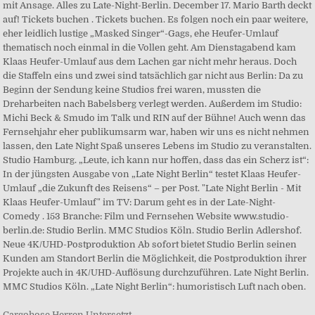
mit Ansage. Alles zu Late-Night-Berlin. December 17. Mario Barth deckt
auf! Tickets buchen . Tickets buchen. Es folgen noch ein paar weitere,
eher leidlich lustige „Masked Singer“-Gags, ehe Heufer-Umlauf
thematisch noch einmal in die Vollen geht. Am Dienstagabend kam
Klaas Heufer-Umlauf aus dem Lachen gar nicht mehr heraus. Doch
die Staffeln eins und zwei sind tatsächlich gar nicht aus Berlin: Da zu
Beginn der Sendung keine Studios frei waren, mussten die
Dreharbeiten nach Babelsberg verlegt werden. Außerdem im Studio:
Michi Beck & Smudo im Talk und RIN auf der Bühne! Auch wenn das
Fernsehjahr eher publikumsarm war, haben wir uns es nicht nehmen
lassen, den Late Night Spaß unseres Lebens im Studio zu veranstalten.
Studio Hamburg. „Leute, ich kann nur hoffen, dass das ein Scherz ist“:
In der jüngsten Ausgabe von „Late Night Berlin“ testet Klaas Heufer-
Umlauf „die Zukunft des Reisens“ – per Post. "Late Night Berlin - Mit
Klaas Heufer-Umlauf" im TV: Darum geht es in der Late-Night-
Comedy . 153 Branche: Film und Fernsehen Website www.studio-
berlin.de: Studio Berlin. MMC Studios Köln. Studio Berlin Adlershof.
Neue 4K/UHD-Postproduktion Ab sofort bietet Studio Berlin seinen
Kunden am Standort Berlin die Möglichkeit, die Postproduktion ihrer
Projekte auch in 4K/UHD-Auflösung durchzuführen. Late Night Berlin.
MMC Studios Köln. „Late Night Berlin“: humoristisch Luft nach oben.
Cargohose Herren Untersetzt
,