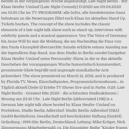
bereits in der vergangenen Woche angekündigt. Late Night Berlin - Mit
Klaas Heufer-Umlauf (Late-Night-Comedy) D/2020 am 03.04.2020
um 01:35 Uhr im TV-PROGRAMM: alle Infos, alle Sendetermine Ganz
behutsam an die Neuerungen führt euch Klaas im aktuellen Stand Up.
Tickets buchen. The concept of the show includes the classic
elements of a late-night talk show such as stand-up, interviews with
celebrity guests and a musical appearance. Von The Voice of Germany
bis Anne Will Es war die Meldung, die am Nachmittag die Fans von
den Fanta 4 komplett überraschte: Smudo erklärte seinen Ausstieg aus
der legendären Rap-Band. Aus dem Studio in Berlin sendet Gastgeber
Klaas Heufer-Umlauf seine Personality-Show, in der er das aktuelle
Geschehen der vorangegangen Woche humoristisch kommentiert,
prominente Gäste begrüßt und angesagte musikalische Acts
präsentiert. The show premiered on March 12, 2018, and is produced
by Florida TV. News, Einschaltquoten, Programminformationen... in
Täglich aktuell (Seite 5) Erlebe TV Shows live und in Farbe. 0:29. Late
Night Berlin - Greatest Hits 2020 - die schönsten Studioaktionen |
Montag um 23:10 Uhr . Late Night Berlin (abbreviated LNB) is a
German late-night talk show hosted by Klaas Heufer-Umlauf on
ProSieben. Studio Berlin Adlershof. Studio Berlin Adlershof (SBA)
GmbH Rechtsform: Gesellschaft mit beschränkter Haftung (GmbH)
Gründung : 1998 Sitz: Berlin, Deutschland: Leitung: Mike Krüger, Nick
Zimmermann Mitarbeiterzahl: ca. Die Einspieler-Reihe "Kinder fragen