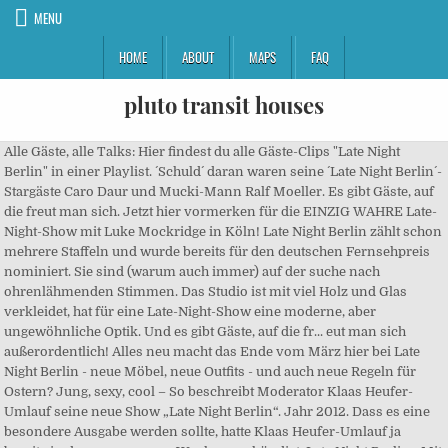
MENU
HOME
ABOUT
MAPS
FAQ
pluto transit houses
Alle Gäste, alle Talks: Hier findest du alle Gäste-Clips "Late Night
Berlin" in einer Playlist. ´Schuld´ daran waren seine ´Late Night Berlin´-
Stargäste Caro Daur und Mucki-Mann Ralf Moeller. Es gibt Gäste, auf
die freut man sich. Jetzt hier vormerken für die EINZIG WAHRE Late-
Night-Show mit Luke Mockridge in Köln! Late Night Berlin zählt schon
mehrere Staffeln und wurde bereits für den deutschen Fernsehpreis
nominiert. Sie sind (warum auch immer) auf der suche nach
ohrenlähmenden Stimmen. Das Studio ist mit viel Holz und Glas
verkleidet, hat für eine Late-Night-Show eine moderne, aber
ungewöhnliche Optik. Und es gibt Gäste, auf die fr... eut man sich
außerordentlich! Alles neu macht das Ende vom März hier bei Late
Night Berlin - neue Möbel, neue Outfits - und auch neue Regeln für
Ostern? Jung, sexy, cool – So beschreibt Moderator Klaas Heufer-
Umlauf seine neue Show „Late Night Berlin“. Jahr 2012. Dass es eine
besondere Ausgabe werden sollte, hatte Klaas Heufer-Umlauf ja