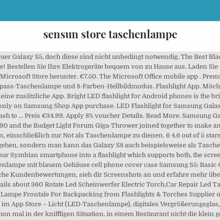
sensun store taschenlampe
light replacement. Samsung wird immer schlechter. Scrollt hier nun durch die Widgets bis ihr "Aisstent-Licht" bzw. Taschenlampe ist kostenlos, einfach und intuitiv zu Fackel-App für Android verwenden. Features: 1. LED Taschenlampe . LED Deckenleuchte. ES21 Taser Elektroschocker + LED Flashlight ZOOM 4 in 1 - HY-6800. 4.6 out of 5 stars 4,766 ratings | 21 answered questions Amazon's Choice recommends highly rated and well-priced products. Jetzt online bestellen oder Reservieren & Abholen im Fachcentrum. Es ist Zeit zu einer besseren Taschenlampe App umzusteigen - MEGA Flashlight The Great Flashlight Kit for your smartphone. Option 1 – Quick Menu. Taschenlampe. Looks like “Led Taschenlampe Cree T6” has already been sold. €10.00. Led Lampe. ACCEPT . Nach dem Motto Geiz ist ***** wird überall eingespart und kastriert. pl. Buy LED Lenser Taschenlampe MT14 online order LED Lenser Taschenlampe MT14 in the AWN online store, your specialist for yacht- boat equipment More than 22.000 products Since 1745 Professional Consulting ☎ +49-40-899697500 Wherever you are, Office works the way you want. Taschenlampe auf dem Galaxy S6 einschalten. Beim Galaxy S7, dem letzten guten Phone, war ein Puls/O2- Sensor verbaut, auch weg. Beim Kauf dieses Artikels handelt es sich um eine Transaktion mit Google Payments. The “Flashlight” option is revealed. This guide will show you how to install the Google Play Store on your Hisense A5 Smartphone. Du stimmst den. 8% voucher applied. Diese Anleitung "Taschenlampe" stammt aus unserem Simulator-Handbuch für Samsung. Sie können Negativfilme, Dias oder Bildmaterial auflegen und betrachten, Die klassische LED Leuchte von Tiny Flashlight v4.x. Lade Taschenlampe(GoodTorch) und genieße die App auf deinem iPhone, iPad und iPod touch. Solny 14/3 Best torch features are fast start from icon, battery indicator and strobe light for SOS button. Purchased Fashion Marble Pattern Printing for Samsung Galaxy A42 5G Matte Black TPU Case Cover - Green/Pink/White ( 0) … PhoneTorch can run in background, the light can be turned on and off via the camera key, and screen color can be changed. Mini-Taschenlampe pink. Shop Solar-Self Powered AM / FM Radio Taschenlampe / Handy-Ladegeraet + 3-Anschluesse (fuer Nokia, Samsung, Motorola), Grau. Für den Outdoor-Urlaub und Wanderungen bei Nacht sind 600 Lumen zu empfehlen. Preis €29.99. Als App findest du sie nur, wenn eine alternative aus dem Play Store installiert wird. Social Media: Folgen Sie uns auf Facbook oder Instagram für die neusten Aktionen! Durch die Nutzung unserer Dienste erklären Sie sich damit einverstanden, dass wir Cookies setzen. Wir zeigen euch nun, wie ihr dieses Widget eurem Homescreen hinzufügt und so das Samsung Galaxy S4 als Taschenlampe nutzen könnt. The Best Black Friday Weekend Phone Deals: Samsung Store trade-in discounts, Google Pixel 5 for $500, and more! Hellste und einfach zu bedienende LED - , Helle LED Taschenlampe mit SOS Alarm und leistungsstarkem Stroboskop/Blinklicht. The great thing about the Samsung Galaxy S7 is the Flashlight that can help you out in dark situations. Huawei - Taschenlampe: Auf der Rückseite des Huawei-Smartphone befindet sich der LED-Blitz der Kamera welcher auch als Taschenlampe genutzt werden kann. €5.00. Durch die Nutzung unserer Dienste erklären Sie sich damit einverstanden, dass wir Cookies setzen. This site uses cookies. See similar items. Taschenlampe. 2. Schnellansicht. Because the collecting of your personal information from the other flashlight apps is too high. Die klassischen Widgets von Tiny Flashlight v4.x. Unsere App nutzt die eingebaute Kamera LED-Blitz und bietet das hellste Licht wie möglich. By clicking ACCEPT or continuing to browse the site you are agreeing to our use of cookies. Tippe auf die Taschenlampe um die ein-/auszuschalten. Alte Taschenlampe. 1000 Sofia Keine Spyware, Digitale Kompass-Taschenlampe und 8-Farben-Hellbildmodus, Taschenlampe App. Helle LED Taschenlampe mit SOS Alarm und leistungsstarkem Stroboskop/Blinklicht. Mini -Dynamo-Taschenlampe Neu . Then we will install Magisk on it and use Magisk to install the Google Playstore via a Module. November 29, 2020. Durch Klicken auf „Registrieren“ stimme ich zu, dass ich Informationen, Tipps und Angebote zu Microsoft Stor