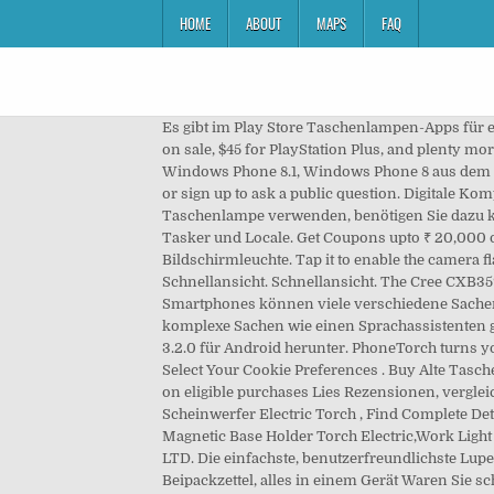
HOME
ABOUT
MAPS
FAQ
Es gibt im Play Store Taschenlampen-Apps für euer Galaxy S5, doch diese sind nicht unbedingt notwendig. The Best Black Friday Weekend Gaming Deals: Logitech gear on sale, $45 for PlayStation Plus, and plenty more! Bestellen Sie Ihre Elektrogeräte bequem von zu Hause aus. Laden Sie diese App für Windows 10, Windows 10 Mobile, Windows Phone 8.1, Windows Phone 8 aus dem Microsoft Store herunter. €7.50. The Microsoft Office mobile app . Premi Taschenlampe. Questions and answers Log in or sign up to ask a public question. Digitale Kompass-Taschenlampe und 8-Farben-Hellbildmodus. Flashlight App. Möchten Sie Ihr Samsung Galaxy S6 als Taschenlampe verwenden, benötigen Sie dazu keine zusätzliche App. Bright LED flashlight for Android phones is the bright torch light. Tiny Flashlight integriert mit Tasker und Locale. Get Coupons upto ₹ 20,000 only on Samsung Shop App purchase. LED Flashlight for Samsung Galaxy S5 S6 S7. Eine praktische und griffbereite Bildschirmleuchte. Tap it to enable the camera flash to … Preis €34.99. Apply 8% voucher Details. Read More. Samsung Galaxy S6 als Taschenlampe nutzen - so geht’s. Schnellansicht. Schnellansicht. The Cree CXB3590 and the Budget Light Forum Giga-Thrower joined together to make and insane powerhouse of light. Moderne Smartphones können viele verschiedene Sachen, einschließlich zur Not als Taschenlampe zu dienen. 6 4.6 out of 5 stars 102,885. Dabei muss es gar nicht um so komplexe Sachen wie einen Sprachassistenten gehen, sondern man kann das Galaxy S8 auch beispielsweise als Taschenlampe verwenden. Lade Taschenlampe apk 3.2.0 für Android herunter. PhoneTorch turns your Symbian smartphone into a flashlight which supports both, the screen's backlight and the camera's LED flashlights. Select Your Cookie Preferences . Buy Alte Taschenlampe mit blauem Gehäuse cell phone cover case Samsung S5: Basic Cases - Amazon.com FREE DELIVERY possible on eligible purchases ‎Lies Rezensionen, vergleiche Kundenbewertungen, sieh dir Screenshots an und erfahre mehr über Taschenlampe(GoodTorch). 360 Rotate Led Scheinwerfer Electric Torch , Find Complete Details about 360 Rotate Led Scheinwerfer Electric Torch,Car Repair Led Taschenlampe Electric Torch Light,Led Handlight Magnetic Base Holder Torch Electric,Work Light Lampe Frontale For Backpacking from Flashlights & Torches Supplier or Manufacturer-BOURFU INDUSTRIES CO., LTD. ‎Die einfachste, benutzerfreundlichste Lupe im App Store – Licht (LED-Taschenlampe), digitales Vergrößerungsglas, Lesegerät für Restaurantmenüs und Beipackzettel, alles in einem Gerät Waren Sie schon mal in der kniffligen Situation, in einem Restaurant nicht die klein gedruckte Speisekarte lesen zu… BAUHAUS - Ihr Spezialist für Werkstatt, Haus & Garten: unser Sortiment im Überblick. 0 0 10 Monaten . Antwort kommentieren. This Galaxy S7 flashlight is powerful, but still is not a LED Mag