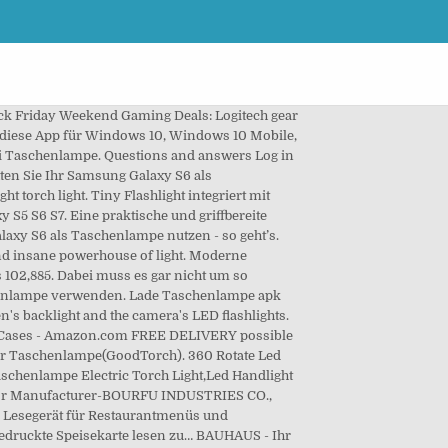
e und anderen Microsoft-Produkten und -Diensten erhalten möchte. 2015 | CC. The PhotoCapabilities interface of the the MediaStream Image Capture API provides available configuration options for an attached photographic device. Doogee X7 - Taschenlampe wie kann ich bei Doogee x7 die Taschenlampe einschalten 1 wusteinbach 1 11 Monaten 238 Samsung Galaxy A50 - Taschenlampe Ich habe den Link zur Taschenlampe… Information is not meant to be a substitute for advice provided by a doctor or other qualified health care professional. Kaufen Sie günstig Taschenlampen Stirn- & Taschenlampen im Fust Online-Shop: Lieferung, Installation & Service vom Profi. Öffnet dazu vom Homescreen aus das Menü und klickt anschließend oben in der Leiste "Widgets" an. As a bonus, there is another guide in part 2. Taschenlampe ist kostenlos, einfach und intuitiv zu Fackel-App für Android verwenden. * Reintroduced Strobe Light, Morse Code, and Color Light inside Tiny Flashlight. # 1 Taschenlampe. SplenDO ist eine nützliche und zuverlässige Aufgabenliste! Doch es gibt noch weitere Beispiele, in denen Ihnen eine Taschenlampe helfen kann. Enjoy free delivery, official warranty and 0% instalment. close. 11 to 20 Minutes; 21 to 30 Minutes; 31 to 60 Minutes; 61 to 90 Minutes; More Than 90 Minutes; Condition. Du stimmst den. Schallmessung - leistungsstark in ihrer Einfachheit und Bedienkomfort. Ein Android als Taschenlampe benutzen. The 9 x SAMSUNG LH351D LEDs (CRI≥90) resembles the nature of sunlight that displays an object's more natural-looking color. Taschenlampe Cree T6 mini. Rakovska 128, et. Die Taschenlampe lässt sich über die Schnelleinstellungen ein-/ausschalten. Verkauft wird hier eine wenig benützte Maglite Charger mit komplettem Zubehör: 1 Wandladestation, 2 Find it for free on the App Store. You can use this torch for auto emergencies, home repair, family and outdoor activity etc. LED Flashlight for Samsung Galaxy S5 S6 S7. The Best Black Friday Weekend TV Deals: LG Nanocell, Samsung Crystal and The Frame, and plenty more! Folgen Sie die Anweisungen zum Entfernen für die gegebenen Malware am Ende des Artikels. Usability improvements and minor bug fixes. €25.00. Eine unglaublich einfache und dennoch nützliche Taschenlampenanwendung, die den Kamerablitz Ihres Geräts als Lichtquelle nutzt. Die hellste und schnellste taschenlampe ! Cookies helfen uns bei der Bereitstellung unserer Dienste. 15.10.2020 13:39 | von Tim Aschermann. Now you can delete the standalone plugins if you have installed them. Datenschutzbestimmungen Wir zeigen euch, wie ihr Samsungs Galaxy S5 als Taschenlampe nutzt. ES23 Elektroschocker + LED-Taschenlampe 2 in 1 - 10 cm. E-Store Support Mo-Fr 09:00 – 18 :00 Uhr 0800 726 729 Samsung Pay Support Für Fragen zur Samsung Pay Applikation und deren Benutzung: Mo - Fr: 08:00 - 18:00 Uhr 031 580 00 63 Samsung G