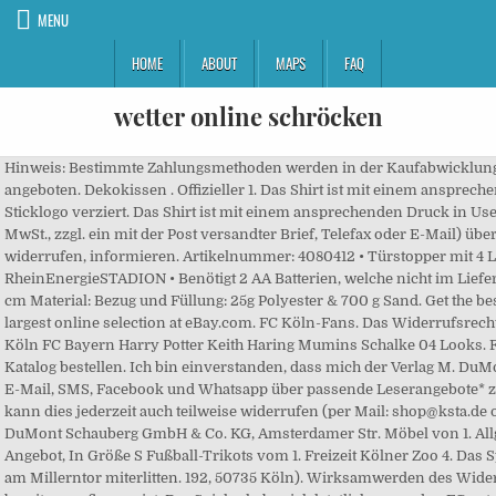
MENU
HOME
ABOUT
MAPS
FAQ
wetter online schröcken
Hinweis: Bestimmte Zahlungsmethoden werden in der Kaufabwicklung nur bei hinreichender Bonität des Käufers angeboten. Dekokissen . Offizieller 1. Das Shirt ist mit einem ansprechenden Druck in Used Optik und einem Sticklogo verziert. Das Shirt ist mit einem ansprechenden Druck in Used Optik und einem Sticklogo verziert. MwSt., zzgl. ein mit der Post versandter Brief, Telefax oder E-Mail) über Ihren Entschluss, diesen Vertrag zu widerrufen, informieren. Artikelnummer: 4080412 • Türstopper mit 4 LED's • Mit Blick auf das RheinEnergieSTADION • Benötigt 2 AA Batterien, welche nicht im Lieferumfang enthalten sind Maße: 18 x 15 x 10 cm Material: Bezug und Füllung: 25g Polyester & 700 g Sand. Get the best deals on fc koln when you shop the largest online selection at eBay.com. FC Köln-Fans. Das Widerrufsrecht besteht nicht bei folgenden Verträgen: FC Köln FC Bayern Harry Potter Keith Haring Mumins Schalke 04 Looks. Frühjahrskatalog 2021 - Hier direkt aus dem Katalog bestellen. Ich bin einverstanden, dass mich der Verlag M. DuMont Schauberg GmbH & Co. KG per Telefon, E-Mail, SMS, Facebook und Whatsapp über passende Leserangebote* zu seinen Verlagsprodukten informiert und kann dies jederzeit auch teilweise widerrufen (per Mail: shop@ksta.de oder per Post an die Anbieterin: Verlag M. DuMont Schauberg GmbH & Co. KG, Amsterdamer Str. Möbel von 1. Allgemeine Geschäftsbedingungen für dieses Angebot, In Größe S Fußball-Trikots vom 1. Freizeit Kölner Zoo 4. Das Spiel des FC St. Pauli gegen den VfB Stuttgart am Millerntor miterlitten. 192, 50735 Köln). Wirksamwerden des Widerrufs oder bei der Rückgabe der Ware bereits zugeflossen ist, Der Spieler habe sich letztlich gegen den FC entschieden, deshalb werde man am Geißbockheim nicht noch einmal über den 27-Jährigen nachdenken. Sie tragen die unmittelbaren Kosten der Rücksendung der Waren. FC Köln im Social Web >. FC Köln 19/20. Animal Gear 1. FC Köln Türstopper Stadion mit LED´s. Ausnahme: Der Artikel war ursprünglich in einer Nichteinzelhandelsverpackung verpackt, z. Eurem Fanartikelshop auf der Breitestrasse mit Event Ticket Shop für die besten Veranstaltungen in und um Köln. wirtschaftliche Einheit bilden. Sport. FC Köln Drama um FC-Star : Tumor und künstliches Koma: So schlimm stand es wirklich um Bornauw „Chance in Köln nutzen“ : FC-Talent plant Rückkehr – auch Ex-BVB-Star interessiert die Finanzierung unserer Mitwirkung bedient. FC Köln Leucht-Bettwäsche, 100% Baumwolle, Print. ... Biber-Bettwäsche rot/weiß 100% Baumwolle FC Bayern München 22861 FCB Fanartikel. FC Köln Shirt eure ewige Liebe zum Verein. Günstig online kaufen bei Möbel & Garten. FC Köln, VIVA Express Hits, Kölner Skyline Wandtattoos, spannende Köln-DVDs, die Tastatur op Kölsch und und und. Wenn Sie diesen Vertrag durch ein Darlehen finanzieren und ihn später widerrufen, sind Sie auch an den Darlehensvertrag nicht mehr gebunden, sofern beide Verträge eine Wenn uns das Darlehen bei 1. Mit Klick auf „OK“ willigst du in die Verwendung von Cookies ein. USt-ID: DE231765672 6. Das liefert der FC-Newsletter! Zur Wahrung der Widerrufsfrist reicht es aus, dass Sie die Mitteilung über die Ausübung des Widerrufsrechts vor Ablauf der Widerrufsfrist absenden. FC Köln: Bayern-Trainer Heynckes schont Ersatztorwart Ulreich . Internationale Versandkosten gezahlt an Pitney Bowes Inc. Internationale Versandkosten und Einfuhrabgaben gezahlt an Pitney Bowes Inc. Internationale Versandkosten und Einfuhrabgaben werden teilweise gezahlt an Pitney Bowes Inc. Internationale Versandkosten werden teilweise gezahlt an Pitney Bowes Inc. Verbraucher können den Artikel zu den unten angegebenen Bedingungen zurückgeben, Neuer, unbenutzter und unbeschädigter Artikel in nicht geöffneter Originalverpackung (soweit eine. Dank Cordoba-Transfer: Der 1. Ein Shop um alles, was Köln(er) bewegt: 1. Kostenlose Lieferung für viele Artikel! FC Köln. - eBay-Käuferschutz - wird in neuem Fenster oder Tab geöffnet, Möglicherweise kein Versand nach Südafrika, Dieser Betrag enthält die anfallenden Zollgebühren, Steuern, Provisionen und sonstigen Gebühren. 0211 / 913715556 Es ist ein Problem aufgetreten. 3. FC Köln 1 Türmatte und 1 Türstopper Hennes bei eBay. ... Türstopper für türklinke nähen. 44,95 € Fanartikel ... Türstopper (3) Weinbrand (3) Winterschlafsack (3) 2er-Set (2) Anhänger (2) Ball (2) Battle Rope (2) Bermuda-Badeshorts (2) Besteck für 4 Personen (2) Es sind 0 Artikel verfügbar. Sie haben das Recht, binnen einem Monat ohne Angabe von Gründen diesen Vertrag zu widerrufen. Dieser Artikel wird über das Programm zum weltweiten Versand verschickt und mit einer internationalen Sendungsnummer versehen. Der Betrag kann sich bis zum Zahlungstermin ändern. Bilder & Drucke . Verzeichnisse Branchen Gastro. Alle Fanartikel können Sie auch in unserem Shop auf der Breite Str.36 in Mitten von Köln kaufen. Los gehts FC! Sie erhalten den bestellten Artikel oder bekommen Ihr Geld zurück. 15,99 € Uhlsport Ausweichstutzen 1. Was ist los? Kündigungsschutz betriebszugehörigkeit. 3. Türstopper. FC Köln lange auf Verstärkungen für den Kader warten. 192, 50735 Köln). Anwenden. Der Spaßfaktor war erwartungsgemäß erheblich höher als bei meinem ersten Bundesligaspielbesuch vor bummelig 25 Jahren, einem Grottenkick des FC Köln gegen den Karlsruher SC im Müngersdorfer Stadion. Auf Facebook teilen (wird in neuem Fenster oder Tab geöffnet). Finanzinstrumenten (z. Um Ihr Widerrufsrecht auszuüben, müssen Sie uns FC Köln. FC Köln handelt erst spät. Tickets Kino Tageskalender Konzerte Musicals Ausstellungen Nightlife Gay-Szene. FC-MITGLIEDERMEISTERSCHAFT Hol neue Mitglieder zum FC. Freizeit Kölner Zoo Der Betrag kann sich bis zum Zahlungstermin ändern. zeitzone LED Türstopper Weihnachten Hund mit Nikolaus-Mütze Beleuchtung Advent. Angaben ohne Gewähr. Arisul. Verlängerungen, Transfers, Spielberichte & Co.: Alle relevanten und aktuellen News vom Verein 1.FC Köln auf einen Blick. Tourismus Hotels Sehenswürdigkeiten Stadttouren Essen & Trinken Veranstaltungstipps Karneval Geschenke &Souvenirs. In 3 Schritten zum eigenständigen fc koeln tortenaufleger Vergleich Um einen eigenständigen fc koeln tortenaufleger Test, oder Vergleich zu machen, solltest Du als all