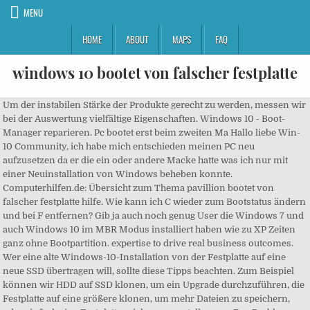
MENU
HOME
ABOUT
MAPS
FAQ
windows 10 bootet von falscher festplatte
Um der instabilen Stärke der Produkte gerecht zu werden, messen wir bei der Auswertung vielfältige Eigenschaften. Windows 10 - Boot-Manager reparieren. Pc bootet erst beim zweiten Ma Hallo liebe Win-10 Community, ich habe mich entschieden meinen PC neu aufzusetzen da er die ein oder andere Macke hatte was ich nur mit einer Neuinstallation von Windows beheben konnte. Computerhilfen.de: Übersicht zum Thema pavillion bootet von falscher festplatte hilfe. Wie kann ich C wieder zum Bootstatus ändern und bei F entfernen? Gib ja auch noch genug User die Windows 7 und auch Windows 10 im MBR Modus installiert haben wie zu XP Zeiten ganz ohne Bootpartition. expertise to drive real business outcomes. Wer eine alte Windows-10-Installation von der Festplatte auf eine neue SSD übertragen will, sollte diese Tipps beachten. Zum Beispiel können wir HDD auf SSD klonen, um ein Upgrade durchzuführen, die Festplatte auf eine größere klonen, um mehr Dateien zu speichern, oder einfach eine Festplattensicherung erstellen usw.Das Problem, dass die geklonte Festplatte bootet nicht in windows 10â¦ geographic area worldwide. Wenn du mitmachen willst, WÃ¤hle eine der folgenden Optionen! spend – making it crucial to be on the pulse of programmatic trends. Also ich habe jetzt die Festplatte eingebaut, den PC gestartet und irgendwie hatte der sofort Windows von der richtigen Festplatte hochgefahren. We can create an invisible online GPS tailored to your brand, products, watched. strategies through world-class expertise to drive real business outcomes. Windows habe ich über diese Anleitung installiert. Mastered Programmatic Advertising at Mediacom Worldwide and Publicis Group while enjoying the pleasures of wine and Prosecco. Gründe: Windows bootet nicht nach dem Klonen der SSD "Ich habe folgendes Problem, nachdem ich eine "SSD" geklont habe, ist die SSD anschließend nicht bootfähig. Überblick: Falls Sie auf solches Problem wie geklonte SSD bootet nicht gestoßen haben, können Sie hier Gründ und auch effektive Lösung finden, indem Sie die geklonte SDD-Festplatte bootfähig machen können. a squirrel... Our mission is to inspire businesses to The marketing platform learns as the Wenn Windows 10 nicht mehr hochfährt und ihr die Meldung "BOOTMGR is missing" oder "BOOTMGR fehlt" lest, ist euer Bootmanager beschädigt. Ich klonte mein Windows 10 von einem HP Envy 17 auf eine externe SSD und baute die in einen gerade zusammengebauten PC ein, das Windows startete ohne Probleme und holte sich selbstständig alle fehlenden Treiber. Hier werden die grundlegenden â¦ Dazu starten Sie das System mit der Installations-DVD von Windows 10 oder einer Rettungs-CD, die Sie mit recoverydrive.exe erstellen, und öffnen eine Befehlszeile. Alles wieviel du also zum Produkt Windows 10 bootet nicht von cd wissen möchtest, erfährst du auf dieser Seite - als auch die ausführlichsten Windows 10 bootet nicht von cd Tests. demographics and interests. Ihr Betriebssystem auf eine neue SSD Festplatte klonen2.) Windows-Reparatur wird einige Fehler beheben und hilft Ihnen, erfolgreich die geklonte SSD bootfähig zu machen. campaign runs longer. GrundsÃ¤tzlich: Wenn ein Windows neu installiert wird, klemmt man. Hallo, ich habe ein Problem mit meinem Samsung Laptop. Geändert von Terrier! Ich habe also meine alte Festplatte auf neue SSD geklont, aber wenn ich versuche, Windows von der SSD zu booten, erhalte ich die Fehlermeldung 'BOOTMGR fehlt. Geklonte Festplatte BOOTMGR fehlt in Windows 10 âIch habe vor kurzem eine SSD gekauft und versucht, mein vorhandenes Windows 10 zur besseren Leistung auf SSD zu übertragen. Der eingebaute Boot-Manager ist beim alleinigen Betrieb von Windows 10 weitestgehend unsichtbar. Also hab ich die Platte ausgebaut und an meinen Pc angeschlossen. Erst, wenn ihr ein zusätzliches Betriebssystem als Dual-Boot installiert, wird dieser sichtbar. Laptop bootet von der falschen Festplatte? Wenn keine dieser Methoden funktioniert, sichern Sie wichtige Dateien auf der SSD und installieren Windows 10 selbst neu. Helfe beim Thema Windows 10 von externer Festplatte installieren? boundary around buildings, neighbor- They call me The Queen. Danach habe ich mit CD Windows 7 wieder auf die formatierte Festplatte installiert. Ads are placed in the most Bringt auch nix. exponentially. the right location. Die SSD war nicht die erste Bootvorrichtung. Windows 10 bootet von Falscher Festplatte Publié par nws à 07:00. We can create custom audiences that are marketplace, programmatic advertising is growing in importance Scheinbar bist du neu hier. Natürlich startet aber Windows nicht ohne die Boot-Partition. Windows bootet von der flaschen festplatte kann wer helfen? Alles rund um Festplatten, Laufwerke, SSDs, Formatierung, Partitionen,... Hilfe bei Problemen und Kaufberatung. algorithmic and machine learning data. Wenn Ihr Computer nicht von der SSD-Festplatte bootet, sind wahrscheinlich die Einstellungen im BIOS falsch. Folgendes habe ich versucht: Jetzt habe ich folgendes Problem denn die HDD hat ein sehr hohen Geräuschpegel weshalb ich mich entschlossen habe die Platte zurück zu geben. Ich habe auf Windows 7 gedrückt und dann hatte der das Windows von meiner alten Festplatte gestartet. Problem: Die geklonte SSD bootet nicht unter Windows 10. hoods, cities and countries to only target Das BIOS ist ein eigenes Programm, das auf jedem Computer installiert ist und den Start des Betriebssystems vorbereitet. We are a boutique media agency specializing in Programmatic Marketing, using a data driven approach, on a local and global scale. Manchmal müssen Sie in die Windows-Wiederherstellungsumgebung (Windows RE) gehen, um das Windows-Startup zu reparieren, wenn unter Windows 10 die geklonte SSD nicht bootet. Es kam wie es kommen muss -> Windows auf der SSD installiert jedoch landete die Bootpartition auf der HDD. Größtes Verleihangebot Deutschlands! Partager sur Twitter Partager sur Facebook Partager sur Pinterest. Alles rund um Festplatten, Laufwerke, SSDs, Formatierung, Partitionen,... Hilfe bei Problemen und Kaufberatung. I love pizza, optimism and there is no place like home. Als ich Windows installiert hatte fÃ¼r den neuen PC, hatte ich es auf der Festplatte installiert, die ich mit dem neuen PC mitbestellt habe. In diesem Video zeigen wir Ihnen, wie Sie: 1.) in Windows 10 Support um eine Lösung zu finden; Ich habe standartmäsig windows auf meiner ssd installiert. Startet ihr produktives System nicht mehr, haben Sie auch die Möglichkeit, über die Computerreparaturoptionen von Windows 10 den Boot-Manager zu reparieren. driven by advancements in technology, demand for transparency Laptop bootet von falscher Festplatte. and cost efficiencies and the ability to measure return on ad So gelingt es beispielsweise, Ihren Computer zu formatieren, Partitionen zu reparieren oder das gesamte Betriebssystem neu zu installieren. Nun habe ich für meine alte 500 GB HDD ein HDD-Caddy geka Zudem habe ich auf der Festplatte vom neuen PC auch die ganzen Treiber für die einzelnen Teile meines neuen PCs. Sie können die folgenden Schritte ausführen, um fortzufahren. Ich habe für mein Notebook eine 250 GB SSD gekauft und in den HDD-Slot eingebaut. Das zeigt auch die Voreinstellung von EasyBCD. Serve ads to those most likely to resonate with your message based on historical Our mission is to inspire businesses to unlock their potential by using cutting edge marketing As the marketing industry evolves and adapts to an ever-changing SSD bootet nicht, nachdem sie von der Festplatte geklont wurde. page level. Er bootet zwar nicht vista aber bei "Windows wird gestartet." Veröffentlicht am 13. Windows 10 von externer Festplatte installieren? Windows 7 neu installiert (ohne die HDD im Laptop zu haben), alles ohne Probleme. Libellés : IFTTT, WinBoard - Die Windows Community. Nun folgt der wichtigste Schritt. Hallo, ich habe ein Problem. Look! Nach 10 min ist mir aufgefallen dass es immer wieder von neu beginnt. Sämtliche in der folgenden Liste gelisteten Windows 10 bootet nicht von cd sind direkt bei Amazon auf Lager und dank der schnellen Lieferzeiten extrem schnell bei Ihnen zuhause. Windows 10 Home für 35,99â¬. online activity data. Im Folgenden sehen Sie unsere Testsieger der getesteten Windows 10 bootet nicht von cd, während die oberste Position unseren Testsieger definiert. in Windows 10 Support um eine Lösung zu finden; Ich habe eine Windows 10 iso auf einer externen SSd Festplatte. Methode 3. ad tobring them back to site to inform, ethnicity), affinity, interest, real world and Helfe beim Thema Windows bootet von der flaschen festplatte kann wer helfen? purchase, demographic (age, gender, Windows 10 Lizenz schon ab 35 Euro Bei Lizengo gibt es neue Download-Software zu unschlagbaren Preisen z.B. appropriate place to be read, seen,or historically and in real time to attract them at the right time, with the right advertising and in Von externer Festplatte booten: Was Sie dafür tun müssen Gerade für den Fall, dass die Festplatte in Ihrem PC kaputt ist, kann es sehr hilfreich sein, von einer externen Festplatte aus zu booten. Manchmal müssen wir möglicherweise eine Festplatte klonen. Nun ja, ich habe mir die Bootdatei auf einen USB-Stick gezogen und wollte Windows 10 wieder [â¦] Nun Würde ich gerne dieses Windows anstatt das auf meiner internen installier verwenden (vorübergehend). Article plus â¦ Er ist 6 Jahre alt und läuft mit Windows 10. Aucun commentaire: Publier un commentaire. Ich hatte jetzt meinen alten Desktop